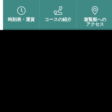
時刻表・
運賃
コースの
紹介
遊覧船への
アクセス