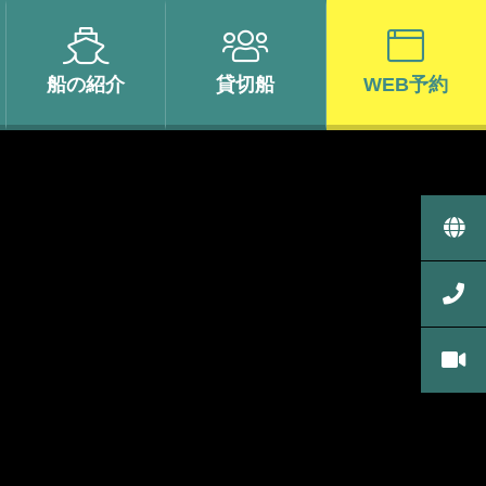
船の
紹介
貸切船
WEB予約