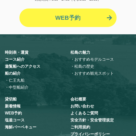
WEB予約
時刻表・運賃
松島の魅力
コース紹介
・おすすめモデルコース
遊覧船へのアクセス
・松島の歴史
船の紹介
・おすすめ観光スポット
・仁王丸船
・中型船紹介
貸切船
会社概要
新着情報
お問い合わせ
WEB予約
よくあるご質問
塩釜コース
安全方針・安全管理規定
海鮮バーベキュー
ご利用規約
プライバシーポリシー